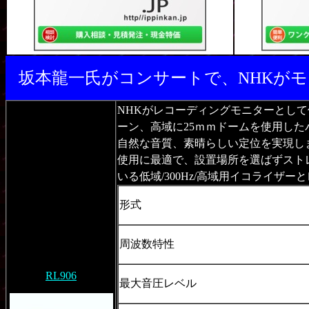
坂本龍一氏がコンサートで、NHKが
NHKがレコーディングモニターとし
ーン、高域に25ｍｍドームを使用し
自然な音質、素晴らしい定位を実現し
使用に最適で、設置場所を選ばずスト
いる低域/300Hz/高域用イコライザ
形式
周波数特性
RL906
最大音圧レベル