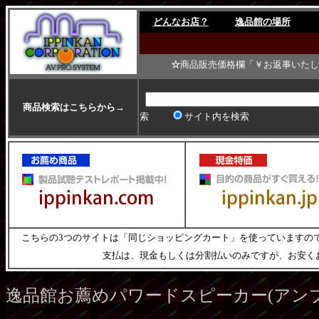
どんなお店？
逸品館の場所
逸品館は
☆
商品販売価格欄「￥お返事いた
商品検索はこちらから→
索
サイト内を検索
こちらの3つのサイトは「同じショッピングカート」を使っていますの
支払は、現金もしくは分割払いのみですが、お安く
RCF Musikelectronic Tannoy KRF パワードスピーカー 販売 価格 音質
逸品館お薦めパワードスピーカー(アン