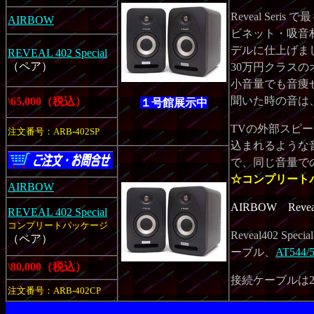
Reveal Se
AIRBOW
ビネット・吸音
デルに仕上げました
REVEAL 402 Special
（ペア）
30万円クラス
小音量でも音痩
聞いた時の音は
\65,000（税込）
１号館展示中
TVの外部スピ
注文番号：ARB-402SP
込まれるような
で、同じ音量で
☆コンプリート
AIRBOW
AIRBOW Re
REVEAL 402 Special
コンプリートパッケージ
Reveal402
（ペア）
ーブル、
AT544/
\80,000（税込）
接続ケーブルは
注文番号：ARB-402CP