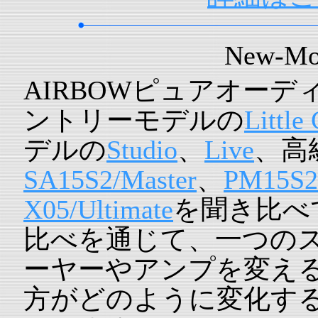
New-Mo
AIRBOWピュアオー
ントリーモデルの
Little
デルの
Studio
、
Live
、高
SA15S2/Master
、
PM15S2
X05/Ultimate
を聞き比べ
比べを通じて、一つのス
ーヤーやアンプを変え
方がどのように変化す