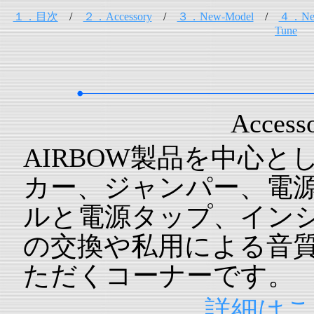
１．目次
/
２．Accessory
/
３．New-Model
/
４．Net
Tune
Access
AIRBOW製品を中心と
カー、ジャンパー、電
ルと電源タップ、イン
の交換や私用による音
ただくコーナーです。
詳細はこ