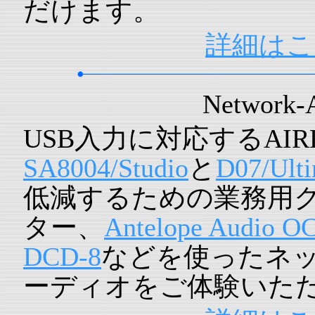
だけます。
詳細はこ
Network-
USB入力に対応するAI
SA8004/Studio
と
D07/Ulti
低減するための業務用
ター、
Antelope Audio O
DCD-8
などを使ったネ
ーディオをご体験いた