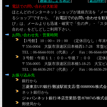
［
通販法による表記
］ ［
返品特約
電話での問い合わせ大歓迎
ほとんどのインターネットショップが連絡方法を「メー
るショップ”ですから、
「お電話でのお問い合わせを歓
び」は、メールよりも迅速・確実で「生の声」・「ス
合わせ」をどしどしご利用下さい。
お問い合わせ先・営業時間
【1号館】 10：00～ 19：00 （定休日なし
〒556-0004 大阪市浪速区日本橋西1-7-28 常盤
TEL：06-6644-9101（代表） ／ Fax：06-6644-69
３号館・午前１１：００～午後７：００ （定休
〒556-0005 大阪市浪速区日本橋5-18-25 大宝
TEL：06-6636-2917（代表） ／ Fax：06-6636-29
お振り込み先
銀行から
三菱東京UFJ銀行/難波駅前支店/普/0088906/株
ネット銀行から
ジャパンネット銀行/本店営業部/普/8788745/株
郵便局から