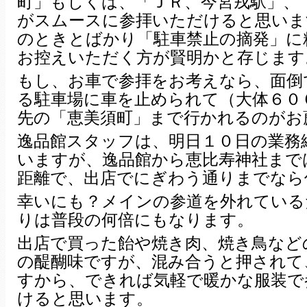
町」もしくは、「ＪＲ、今宮戎駅」、
がスムースに参拝いただけると思いま
のときとばかり「駐車禁止の摘発」に
お控えいただく方が賢明かと存じます
もし、お車で参拝をお考えなら、面倒
る駐車場に車を止められて（大体６０
先の「恵美須町」まで行かれるのがお
逸品館スタッフは、明日１０日の業務
いますが、逸品館から恵比寿神社まで
距離で、出店でにぎわう通りまでなら
幸いにも？メインの参道を外れている
りは普段の何倍にもなります。
出店で買った飴や焼き肉、焼き鳥など
の醍醐味ですが、混み合うと押されて
すから、できれば気軽で暖かな服装で
けると思います。