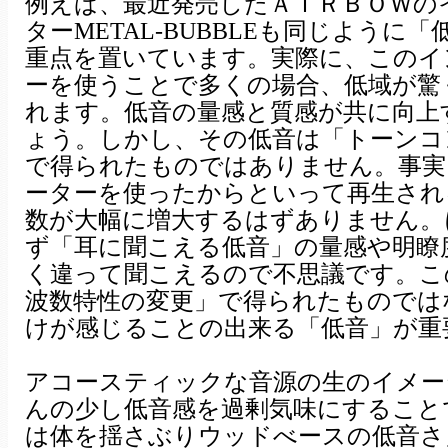
例えば、最近発売したＡＩＲＢＯＷの
ターMETAL-BUBBLEも同じように
重点を置いています。実際に、このイ
ーを使うことで多くの場合、低域が驚
れます。低音の量感と質感が共に向上
ょう。しかし、その低音は「トーンコ
で得られたものではありません。事実
ーターを使ったからといって再生され
数が大幅に増大するはずありません。
ず「耳に聞こえる低音」の量感や明瞭
く違って聞こえるので不思議です。こ
波数特性の変更」で得られたものでは
けが感じることの出来る「低音」が重
アコースティックな音源の生のイメー
んの少し低音感を過剰気味にすること
は体を揺さぶりウッドべースの低音さ