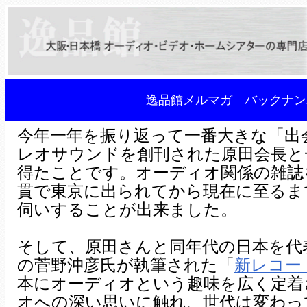
逸品館メルマガ バックナンバ
今年一年を振り返って一番大きな「出
レオサウンドを創刊された原田会長と
得たことです。オーディオ関係の雑誌
貫で東京に出られてから現在に至るま
伺いすることが出来ました。
そして、原田さんと同年代の日本を代
の菅野沖彦氏が執筆された「
新レコー
本にオーディオという趣味を広く定着
オへの深い思いに触れ、世代は変わっ