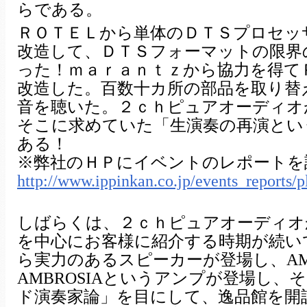
らである。
ＲＯＴＥＬから単体のＤＴＳプロセッ
改造して、ＤＴＳフォーマットの限界
った！ｍａｒａｎｔｚから協力を得て
改造した。百数十カ所の部品を取り替
音を聴いた。２ｃｈピュアオーディオ
そこに求めていた「生演奏の再演とい
ある！
※弊社のＨＰにイベントのレポートを
http://www.ippinkan.co.jp/events_reports/
しばらくは、２ｃｈピュアオーディオ
を中心にお客様に紹介する時期が続い
ら実力のあるスピーカーが登場し、AMPZI
AMBROSIAというアンプが登場し
ド演奏家論」を目にして、逸品館を開