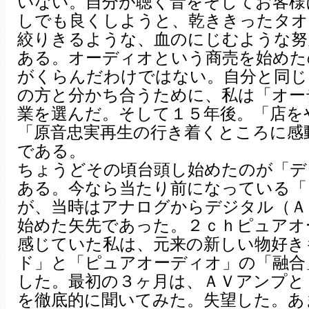
いない。自分が聴く音をそしてお客様
しでも良くしようと、乾ききったタオ
絞りきるような、血のにじむような努
ある。オーディオという商売を始めた
がくらんだわけではない。自分と同じ
の方と分かち合うために、私は「オー
業を選んだ。そして１５年後。「店を
「原音忠実再生の行き着くところに感
である。
ちょうどその頃台頭し始めたのが「デ
ある。今なら当たり前になっている「
が、当時はアナログからデジタル（Ａ
始めた矢先であった。２ｃｈピュアオ
感じていた私は、元来の新しい物好き
ド」と「ピュアオーディオ」の「融合
した。最初の３ヶ月は、ＡＶアンプと
を徹底的に聞いてみた。失望した。あ