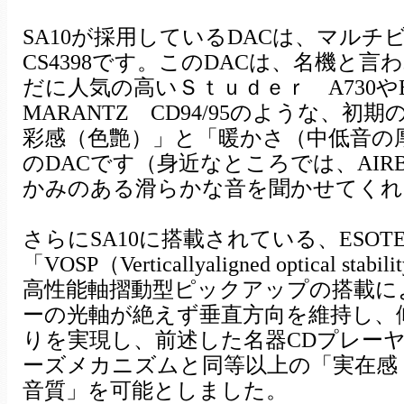
SA10が採用しているDACは、マル
CS4398です。このDACは、名機と
だに人気の高いＳｔｕｄｅｒ A730やEM
MARANTZ CD94/95のような、
彩感（色艶）」と「暖かさ（中低音の
のDACです（身近なところでは、AIRBOW
かみのある滑らかな音を聞かせてくれ
さらにSA10に搭載されている、ESOT
「VOSP（Verticallyaligned optical 
高性能軸摺動型ピックアップの搭載に
ーの光軸が絶えず垂直方向を維持し、
りを実現し、前述した名器CDプレーヤーに
ーズメカニズムと同等以上の「実在感
音質」を可能としました。