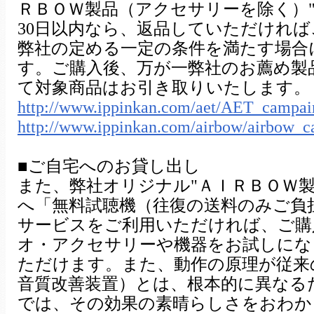
ＲＢＯＷ製品（アクセサリーを除く）
30日以内なら、返品していただけれ
弊社の定める一定の条件を満たす場合
す。ご購入後、万が一弊社のお薦め製
て対象商品はお引き取りいたします。
http://www.ippinkan.com/aet/AET_campai
http://www.ippinkan.com/airbow/airbow_
■ご自宅へのお貸し出し
また、弊社オリジナル"ＡＩＲＢＯＷ
へ「無料試聴機（往復の送料のみご負
サービスをご利用いただければ、ご購
オ・アクセサリーや機器をお試しにな
ただけます。また、動作の原理が従来
音質改善装置）とは、根本的に異なる
では、その効果の素晴らしさをおわか