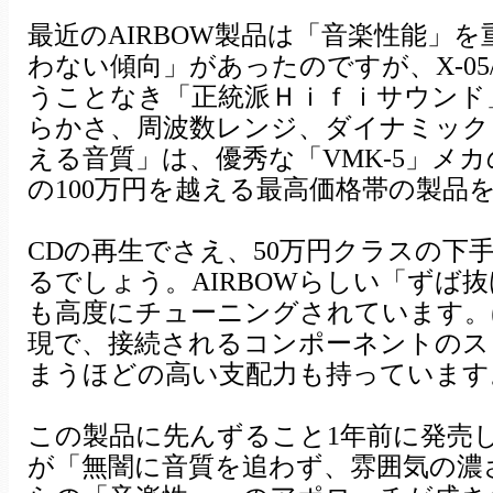
最近のAIRBOW製品は「音楽性能」
わない傾向」があったのですが、X-05/
うことなき「正統派Ｈｉｆｉサウンド
らかさ、周波数レンジ、ダイナミック
える音質」は、優秀な「VMK-5」メ
の100万円を越える最高価格帯の製品
CDの再生でさえ、50万円クラスの下手
るでしょう。AIRBOWらしい「ずば
も高度にチューニングされています。
現で、接続されるコンポーネントのス
まうほどの高い支配力も持っています
この製品に先んずること1年前に発売した、S
が「無闇に音質を追わず、雰囲気の濃