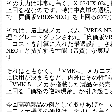
その実力は非常に高く、X-03/UX-03
上回る程なのです。特に中高域の透明
で「廉価版VRDS-NEO」を上回る
それは、最上級メカニズム「VRDS-
理？グレードダウンされた「廉価版VRD
「コストを計算に入れた最適設計」され
NEO」と拮抗する性能（音質）が実
す。
それはともかく、「VMK-5」メカニズ
に採用が決まるなど、内外にその性能が
「VMK-5」メカを搭載した製品を発売する
上回る「価格の逆転現象」が引き起こ
今回高額製品の例として取りあげた「d
ーディオ機器の価格は、余りにも高く「