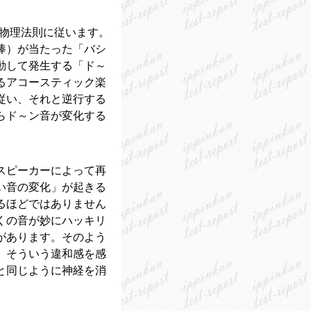
%物理法則に従います。
棒）が当たった「バシ
動して発生する「ド～
るアコースティック楽
従い、それと逆行する
らド～ン音が変化する
スピーカーによって再
い音の変化」が起きる
るほどではありません
くの音が妙にハッキリ
があります。そのよう
。そういう違和感を感
と同じように神経を消