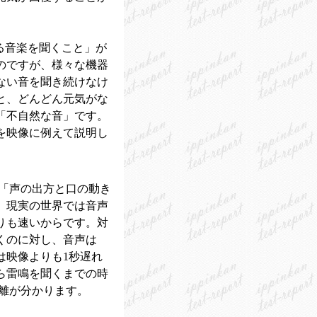
る音楽を聞くこと」が
のですが、様々な機器
ない音を聞き続けなけ
と、どんどん元気がな
「不自然な音」です。
を映像に例えて説明し
き「声の出方と口の動き
、現実の世界では音声
りも速いからです。対
くのに対し、音声は
音は映像よりも1秒遅れ
ら雷鳴を聞くまでの時
距離が分かります。