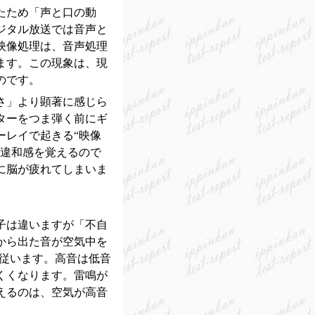
たため「声と口の動
ジタル放送では音声と
映像処理は、音声処理
ます。この現象は、現
のです。
さ」より顕著に感じら
ターをつま弾く前にギ
ーレイで起きる“映像
い違和感を覚えるので
に脳が疲れてしまいま
子は違いますが「不自
から出た音が空気中を
に従います。高音は低音
くくなります。雷鳴が
えるのは、空気が高音