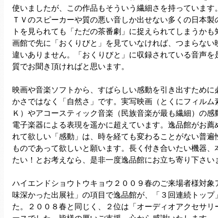
使いましたが、この作品もそういう繊細さを持っています
ＴＶのスピーカーや質の悪い音しか出せない多くの日本製
トを見られても「ただの茶番劇」に捉えられてしまうかも
画館で先に「おくりびと」を見ていなければ、つまらない
違いありません。「おくりびと」に収録されている音声を
質でお聞き頂ければと思います。
映画や音楽ソフトから、すばらしい感動を引き出すために
かさではなく「自然さ」です。実写映画（とくにフィルム
Ｋ）やアコースティック音楽（民族音楽が最も繊細）の感
電子楽器による表現を遥かに超えています。逸品館がお薦
れて欲しい「感動」は、時を経ても変わることがない普遍
ものであって欲しいと願います。長く付き合いたい機器、
たい！とお考えなら、是非一度逸品館にお立ち寄り下さい
ハイエンドショウトウキョウ２００９春のご来場者様対象
味深かった出展社」の項目で逸品館が、「３回連続トップ
た。２００８春と同じく、２位は「オーディオアクセサリ