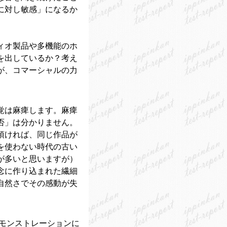
に対し敏感」になるか
ィオ製品や多機能のホ
を出しているか？考え
が、コマーシャルの力
覚は麻痺します。麻痺
否」は分かりません。
頂ければ、同じ作品が
を使わない時代の古い
が多いと思いますが）
念に作り込まれた繊細
自然さでその感動が失
デモンストレーションに