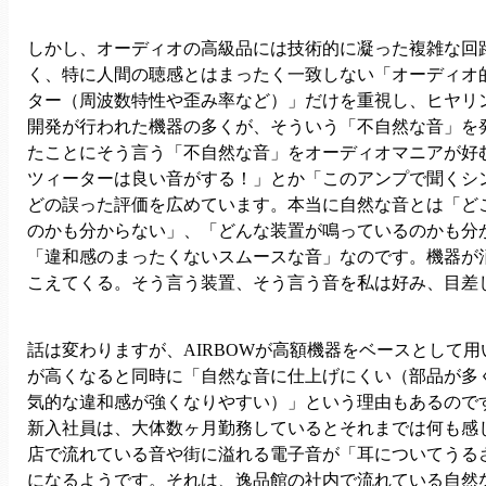
しかし、オーディオの高級品には技術的に凝った複雑な回
く、特に人間の聴感とはまったく一致しない「オーディオ
ター（周波数特性や歪み率など）」だけを重視し、ヒヤリ
開発が行われた機器の多くが、そういう「不自然な音」を
たことにそう言う「不自然な音」をオーディオマニアが好
ツィーターは良い音がする！」とか「このアンプで聞くシ
どの誤った評価を広めています。本当に自然な音とは「ど
のかも分からない」、「どんな装置が鳴っているのかも分
「違和感のまったくないスムースな音」なのです。機器が
こえてくる。そう言う装置、そう言う音を私は好み、目差
話は変わりますが、AIRBOWが高額機器をベースとして
が高くなると同時に「自然な音に仕上げにくい（部品が多
気的な違和感が強くなりやすい）」という理由もあるので
新入社員は、大体数ヶ月勤務しているとそれまでは何も感
店で流れている音や街に溢れる電子音が「耳についてうる
になるようです。それは、逸品館の社内で流れている自然