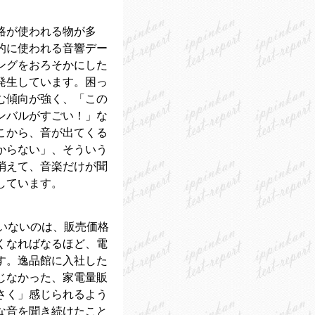
路が使われる物が多
的に使われる音響デー
ングをおろそかにした
発生しています。困っ
む傾向が強く、「この
ンバルがすごい！」な
こから、音が出てくる
からない」、そういう
消えて、音楽だけが聞
しています。
用いないのは、販売価格
くなればなるほど、電
す。逸品館に入社した
じなかった、家電量販
さく」感じられるよう
な音を聞き続けたこと