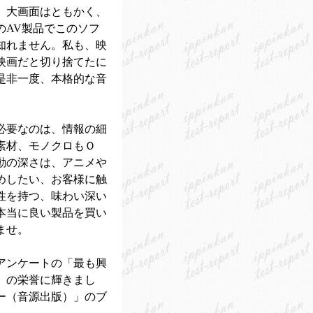
。大画面はともかく、
のAV製品でこのソフ
知れません。私も、映
映画だと切り捨てたに
是非一度、本格的な音
必要なのは、情報の細
素材、モノクロもＯ
動の深さは、アニメや
めしたい、お客様に触
性を持つ、味わい深い
本当に良い製品を買い
ませ。
アンケートの「最も興
」の栄誉に輝きまし
ー（音源出版）」のブ