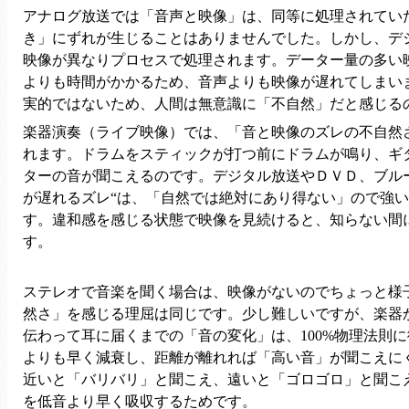
アナログ放送では「音声と映像」は、同等に処理されてい
き」にずれが生じることはありませんでした。しかし、デ
映像が異なりプロセスで処理されます。データー量の多い
よりも時間がかかるため、音声よりも映像が遅れてしまい
実的ではないため、人間は無意識に「不自然」だと感じる
楽器演奏（ライブ映像）では、「音と映像のズレの不自然
れます。ドラムをスティックが打つ前にドラムが鳴り、ギ
ターの音が聞こえるのです。デジタル放送やＤＶＤ、ブル
が遅れるズレ“は、「自然では絶対にあり得ない」ので強
す。違和感を感じる状態で映像を見続けると、知らない間
す。
ステレオで音楽を聞く場合は、映像がないのでちょっと様
然さ」を感じる理屈は同じです。少し難しいですが、楽器
伝わって耳に届くまでの「音の変化」は、100%物理法則
よりも早く減衰し、距離が離れれば「高い音」が聞こえに
近いと「バリバリ」と聞こえ、遠いと「ゴロゴロ」と聞こ
を低音より早く吸収するためです。