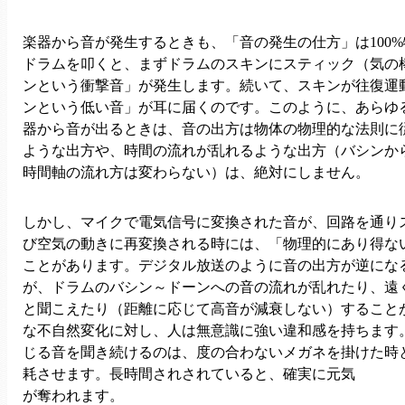
楽器から音が発生するときも、「音の発生の仕方」は100
ドラムを叩くと、まずドラムのスキンにスティック（気の
ンという衝撃音」が発生します。続いて、スキンが往復運
ンという低い音」が耳に届くのです。このように、あらゆ
器から音が出るときは、音の出方は物体の物理的な法則に
ような出方や、時間の流れが乱れるような出方（バシンか
時間軸の流れ方は変わらない）は、絶対にしません。
しかし、マイクで電気信号に変換された音が、回路を通り
び空気の動きに再変換される時には、「物理的にあり得な
ことがあります。デジタル放送のように音の出方が逆にな
が、ドラムのバシン～ドーンへの音の流れが乱れたり、遠
と聞こえたり（距離に応じて高音が減衰しない）すること
な不自然変化に対し、人は無意識に強い違和感を持ちます
じる音を聞き続けるのは、度の合わないメガネを掛けた時
耗させます。長時間されされていると、確実に元気
が奪われます。