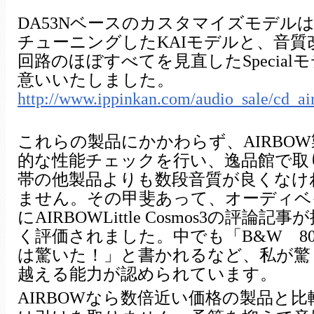
DA53Nベースのカスタマイズモデル
チューニングしたKAIモデルと、音質
回路のほぼすべてを見直したSpecial
意いいたしました。
http://www.ippinkan.com/audio_sale/cd_
これらの製品にかかわらず、AIRBO
的な性能チェックを行い、逸品館で取
帯の他製品よりも数段音質が良くなけ
ません。その甲斐あって、オーディベ
にAIRBOWLittle Cosmos3の評
く評価されました。中でも「B&W 8
は驚いた！」と書かれるなど、私が驚
越える能力が認められています。
AIRBOWなら数倍近い価格の製品と