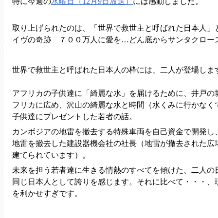
特に今週の
水曜日（12月9日放送）
には感動しました。
取り上げられたのは、「世界で救世主と呼ばれた日本人」
イヴの奇跡 ７００万人に愛を…どん底からサンタクロー
世界で救世主と呼ばれた日本人の枠には、二人が登場しま
アフリカの子供達に「綺麗な水」を届けるために、井戸の
フリカに広め、沢山の綺麗な水と時間（水くみに行かなく
子供達にプレゼントした若者の話。
カンボジアの地雷を撤去する特殊車両を自己資金で開発し
地雷を撤去した建設器機会社の社長（地雷が撤去された広
建てられています）。
未来を担う若者達に生きる情熱のすべてを傾けた、二人の
同じ日本人として誇りを感じます。それに比べて・・・、
を利かせすぎです。