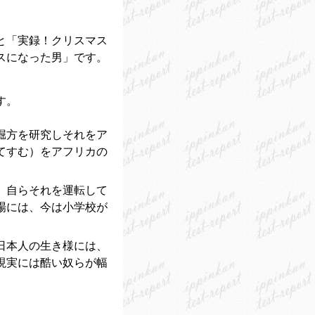
と「実録！クリスマス
スになった男」です。
す。
堀方を研究しそれをア
てすむ）をアフリカの
、自らそれを運転して
場には、今は小学校が
日本人の生き様には、
現実には酷い奴らが幅