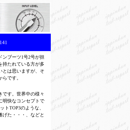
41
ンブーツ1号2号が担
を持たれている方が多
いとは思いますが、そ
からです。
きです。世界中の様々
に明快なコンセプトで
ットTOP3のような、
遂げた・・・、などと