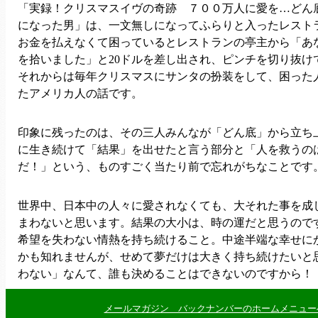
「実録！クリスマスイヴの奇跡 ７００万人に愛を…どん
になった男」は、一文無しになってふらりと入ったレスト
お金を払えなくて困っているとレストランの亭主から「あな
を拾いました」と20ドルを差し出され、ピンチを切り抜け
それからは毎年クリスマスにサンタの扮装をして、困った人
たアメリカ人の話です。
印象に残ったのは、その三人みんなが「どん底」から立ち
に生き続けて「結果」を出せたと言う部分と「人を救うの
だ！」という、ものすごく当たり前で忘れがちなことです
世界中、日本中の人々に愛されなくても、大それた事を成
まわないと思います。結果の大小は、時の運だと思うので
希望を失わない情熱を持ち続けること。中途半端な幸せに
かも知れませんが、せめて夢だけは大きく持ち続けたいと
わない」なんて、誰も決めることはできないのですから！
メールマガジン バックナンバーのホームメニュー