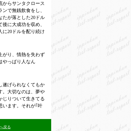
底からサンタクロース
ランで無銭飲食をし、
たが落とした20ドル
て後に大成功を収め、
に20ドルを配り続け
上がり、情熱を失わず
はやっぱり人なん
。
し遂げられなくてもか
す。大切なのは、夢や
かじりついて生きてる
思います。それが｢叶
へ戻る