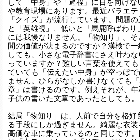
して「中身」や「過程」に目を向けな
や教育現場にあります。最近バラエテ
「クイズ」が流行しています。問題の
と「英雄視」、低いと「馬鹿呼ばわり
には我慢なりません。「物知り」。そ
間の価値が決まるのですか？漢検で一
しても、小さな電子辞書にさえ叶わな
っていますか？難しい言葉を使えても
ていても「伝えたい中身」が空っぽで
ません。ひらがなしか書けなくても「
章」は書けるのです。例えそれが、年
子供の書いた文章であったとしても。
結局「物知り」は、人前で自分を格好
る手段にしか過ぎません。綺麗な衣装
高価な車に乗っているのと同じです。