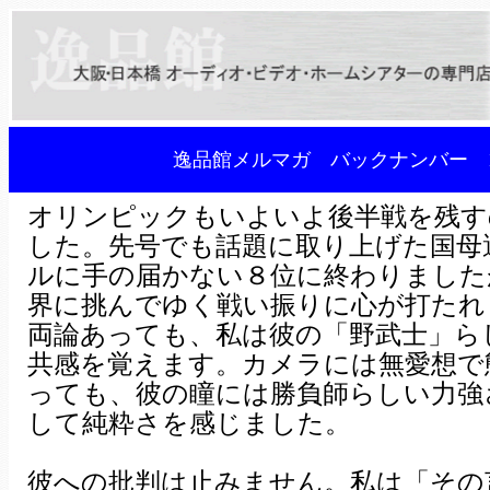
逸品館メルマガ バックナンバー 1
オリンピックもいよいよ後半戦を残す
した。先号でも話題に取り上げた国母
ルに手の届かない８位に終わりました
界に挑んでゆく戦い振りに心が打たれ
両論あっても、私は彼の「野武士」ら
共感を覚えます。カメラには無愛想で
っても、彼の瞳には勝負師らしい力強
して純粋さを感じました。
彼への批判は止みません。私は「その