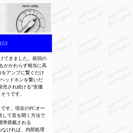
53
続けてきました。前回の
にもかかわらず相当に高
力をアンプに繋ぐだけ
、ヘッドホンを繋いだ
発売され続ける“安価
しそうです。
とです。現在のPCオー
接続して音を聞く方法で
標準搭載される
staを使わなければ、内部処理