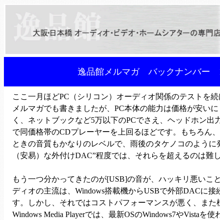
逸品館メルマガ バックナンバー 1
ここ一月ほどPC（シリコン）オーディオ関係のテストを
メルマガでも書きましたが、PC本体の能力は価格が安い
く、ネットブックなど5万以下のPCでさえ、ヘッドホン出
で同価格帯のCDプレーヤーを上回るほどです。もちろん
ときの音質もかなりのレベルで、雨後のタケノコのように
（安易）な外付けDAC”程度では、それらを超えるのは難
もう一つ分かってきたのが[USB]の音が、ハッキリ悪いこ
ディオの主流は、Windows搭載機からUSBで外部DACに
す。しかし、それではコストパフォーマンスが悪く、また
Windows Media Playerでは、最新OSのWindows7やVi