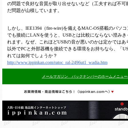
の問題で良好な音質が取り出せないなど（工夫すれば不可
だ問題が山積しています。
しかし、IEE1394（fire-wire)を備えるMAC-OS搭載のパソ
でも接続にLANを使うと、USBとは比較にならない澄み
れます。なぜ、これほどUSBの音が悪いのかは定かではあ
以外でPCと外部器機を接続できる環境をお持ちなら、「U
れては如何でしょうか？
http://www.ippinkan.com/ratoc_ral-2496ut1_wadia.htm
メールマガジン バックナンバーのホームメニュー