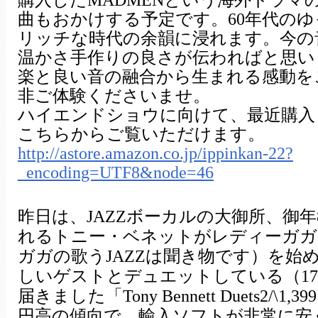
購入したMADMENという海外ドラマ
曲もおかけする予定です。60年代の
リッチな時代の余韻に浸れます。今の
温かさ手作りの良さが伝わればと思い
楽と良い音の融合から生まれる感動を
非ご体験くださいませ。
ハイエンドショウに向けて、最近購入
こちらからご覧いただけます。
http://astore.amazon.co.jp/ippinkan-22?
_encoding=UTF8&node=46
昨日は、JAZZボーカルの大御所、御年
れるトニー・ベネットがレディーガガ
ガガの歌うJAZZは聞き物です）を始め
しいゲストとデュエットしている（17
届きました「Tony Bennett Duets2/\1
円高の傾向で、輸入ソフトが非常に安