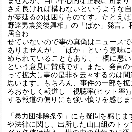
ませんが、自己中心的な正義に固まり
さえ良ければ構わないというような自
が蔓延るのは困りものです。たとえば
野達男震災復興相」の「ばか」発言。
居合わ
せていないので事の真偽はニュースで
ありませんが、「ばか」という意味に
められていることもあり、一概に悪い
という意見に賛成です。また、発言の
って拡大し事の是非を云々するのは間
思います。もちろん、事件の一部を拡
ろおかしく報道し「視聴率(ヒット率)
する報道の偏りにも強い憤りを感じま
「暴力団排除条例」にも疑問を感じま
や法律に関し、出所した山口組のトッ