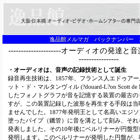
逸品館メルマガ バックナンバー 2
---------------------オーディオの発達
----------------
・オーディオは、音声の記録技術として誕生
録音再生技術は、1857年、フランス人エドゥア
ット・ド・マルタンヴィル (?douard-L?on Scott de Ma
したフォノトグラフが音を記憶する装置の最古の
すが、この装置記録した波形を再生する手段は当
ませんでした。1877年発明王として名高いエジ
塗ったパイプ（鑞管）に音を溝として刻み、それ
発表しました。その10年後にベルリナーが円盤
発明します。このベルリナーが発明した円盤が、