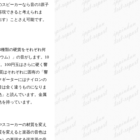
のスピーカーなら音の3原子
再現できると考えられま
出す）ことさえ可能です。
の3種類の硬貨をそれぞれ何
ウム）」の音がします。10
。100円玉はさらに硬く響
質はそれぞれに固有の「響
クギーターにはナイロンの
音は全く違うものになりま
色」と読んでいます。金属
色を持っています。
やスコーカーの材質を変え
質を変えると楽器の音色は
ー）の再現する弦楽器の音