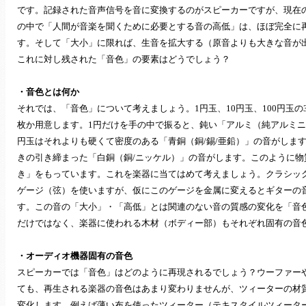
です。記録された音声信号を音に変換するのがスピーカーですが、現在
の中で「人間が音楽を聞くために必要とする音の高低」は、ほぼ完全に
す。そして「大小」に限れば、生音を拡大する（原音よりも大きな音が
これに対し残された「音色」の要素はどうでしょう？
・音色とは何か
それでは、「音色」について考えましょう。1円玉、10円玉、100円玉
枚か用意します。1円だけを手の中で振ると、鈍い「アルミ（純アルミニ
円玉はそれよりも硬くて密度のある「青銅（銅/錫/亜鉛）」の音がします
きの引き締まった「白銅（銅/ニッケル）」の音がします。このように物
き」をもっています。これを楽器に当てはめて考えましょう。クラシッ
ゲージ（弦）を使いますが、仮にこのゲージを金属に変えるとギターの
す。この音の「大小」・「高低」とは関連のない音の質感の変化を「音
だけではなく、楽器に使われる木材（ボディー部）もそれぞれ固有の音
・オーディオ機器固有の音色
スピーカーでは「音色」はどのように再現されるでしょう？ウーファー
ても、再生される楽器の音色はあまり変わりませんが、ツィーターの材
変化します。例えば薄い布を使ったツィーター（テキスタイルツィータ