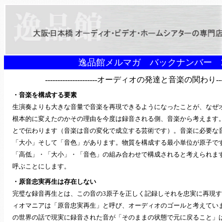
逸品館メルマガ バックナンバー 2
---------------------オーディオの発達と音楽の関わり---------
・音楽を構成する要素
生演奏よりも大きな音量で音楽を再現できるようになったことが、なぜ
根本的に変えたのかその理由を今度は録音される側、音楽から考えます
とで伝わります（音楽は音の変化で成立する芸術です）。音楽に必要な
「大小」そして「音色」があります。物質を構成する最小単位が原子で
「高低」・「大小」・「音色」の組み合わせで構成されると考えられま
呼ぶことにします。
・原音忠実再生は存在しない
完璧な録音再生とは、この音の3原子を正しく記録しそれを忠実に再現
ィオマニアは「原音忠実再生」と呼び、オーディオのゴールと考えてい
の世界の話で現実に録音された音が「そのままの状態で元に戻ること」