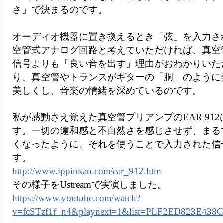
さ」で決まるのです。
オーディオ機器に置き換えるとき「弦」を入力さ
空管式アナログ回路と考えていただければ、真空
信号よりも「良い音を出す」理由がおわかりいた
り、真空管やトランスがギターの「胴」のように
美しくし、音楽の情緒を深めているのです。
私が感動さえ覚えた真空管プリアンプのEAR 91
す。一切の違和感と不自然さを感じさせず、まる
くなったように、それを使うことで入力された信
す。
http://www.ippinkan.com/ear_912.htm
その様子をUstreamで実演しました。
https://www.youtube.com/watch?
v=fcSTzf1f_n4&playnext=1&list=PLF2ED823E438CC