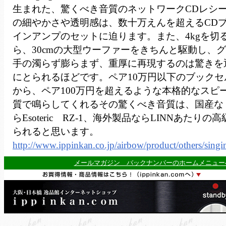
生まれた、驚くべき音質のネットワークCDレシ
の細やかさや透明感は、数十万えんを超えるCDプ
インアンプのセットに迫ります。また、4kgを切
ら、30cmの大型ウーファーをきちんと駆動し、
手の濁らず膨らまず、重厚に再現するのは驚きを
にとられるほどです。ペア10万円以下のブック
から、ペア100万円を超えるような本格的なスピ
質で鳴らしてくれるその驚くべき音質は、国産な
らEsoteric RZ-1、海外製品ならLINNあたり
られると思います。
http://www.ippinkan.co.jp/airbow/product/others/sing
メールマガジン バックナンバーのホームメニュー