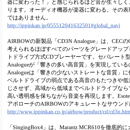
器に変わった！」と感じられるほど音が生々しく
ります。オーディオ機器が楽器に変わる。その表
ではありません。
http://ippinkan.jp/055512041632501#global_navi
AIRBOWの新製品「CD3N Analogue」は、CEC
考えられるほぼすべてのパーツをグレードアップ
トドライブ方式CDプレーヤーです。セパレート型のT
Analogueが「響きの多い高音質」を実現している
Analogueは「響きの少ないストレートな音質」
ベルトドライブの弱点である高音のもたつきや低
じさせず、高域から低域までベルトドライブなら
高い透明感を保ちながら音楽を再現します。Esote
アポローチのAIRBOWのアキュレートなサウン
http://www.ippinkan.co.jp/airbow/product/cd/cd3n.htm
「SingingBox4」は、Marantz MCR610を徹