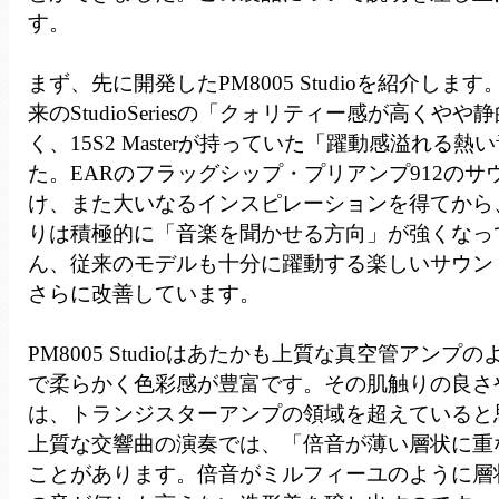
す。
まず、先に開発したPM8005 Studioを紹介し
来のStudioSeriesの「クォリティー感が高くや
く、15S2 Masterが持っていた「躍動感溢れる
た。EARのフラッグシップ・プリアンプ912のサ
け、また大いなるインスピレーションを得てから、
りは積極的に「音楽を聞かせる方向」が強くなっ
ん、従来のモデルも十分に躍動する楽しいサウン
さらに改善しています。
PM8005 Studioはあたかも上質な真空管アン
で柔らかく色彩感が豊富です。その肌触りの良さ
は、トランジスターアンプの領域を超えていると
上質な交響曲の演奏では、「倍音が薄い層状に重
ことがあります。倍音がミルフィーユのように層