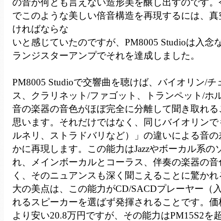
の音が何とも言えない造形美を醸し出すのです。
でこのような美しい倍音構造を再現するには、真
ければならな
いと感じていたのですが、PM8005 Studioは
ランジスターアンプでそれを達成しました。
PM8005 Studioで交響曲を聴けば、バイオリン/
ス、クラリネット/ファゴット、トランペット/ホ
音の楽器の音色がほぼ完全に分離して聞き取れる
思います。それだけではなく、同じバイオリンで
ルネリ、ストラドバリなど）」の違いによる音の
かに再現します。この能力はJazzやボーカル系の
れ、メインボーカルとコーラス、伴奏の楽器の音
く、そのニュアンスも深く聞こえることに驚かれ
大の美点は、この能力がCD/SACDプレーヤー（
れるスピーカーを選ばず発揮されることです。価格はPM
より安い20.8万円ですが、その能力はPM15S2