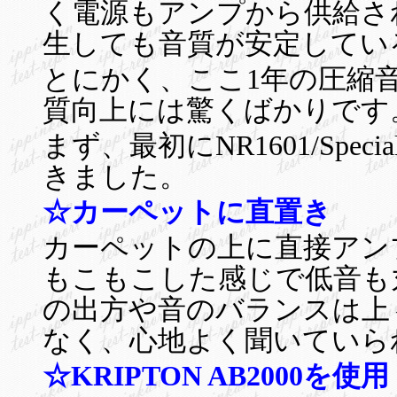
く電源もアンプから供給さ
生しても音質が安定してい
とにかく、ここ1年の圧縮
質向上には驚くばかりです
まず、最初にNR1601/Spe
きました。
☆カーペットに直置き
カーペットの上に直接アン
もこもこした感じで低音も
の出方や音のバランスは上
なく、心地よく聞いていら
☆KRIPTON AB2000を使用