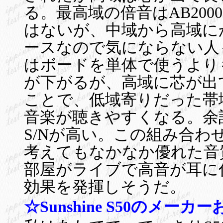
る。最高域の倍音はAB20
はないが、中域から高域に
ースなので気にならない人
はボードを単体で使うより
が下がるが、高域に芯が出
ことで、低域寄りだった帯
音楽が聴きやすくなる。余
S/Nが高い。この組み合わ
考えてもなかなか優れた音
部屋がライブで高音が耳に
効果を発揮しそうだ。
☆Sunshine S50のメー