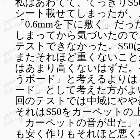
私はあわてて、てっきりS50
シート載せてしまったが、
「0.6mmを下に敷く」だ
しまってから気づいたので
テストできなかった。S50
またそれほど重くないこと
はあまり高くないはずだ。
うボード」と考えるよりは
ード」として考えた方がよ
回のテストでは中域にやや
それはS50をカーペットの
「カーペットの音が出た」
も安く作りもそれほど悪く