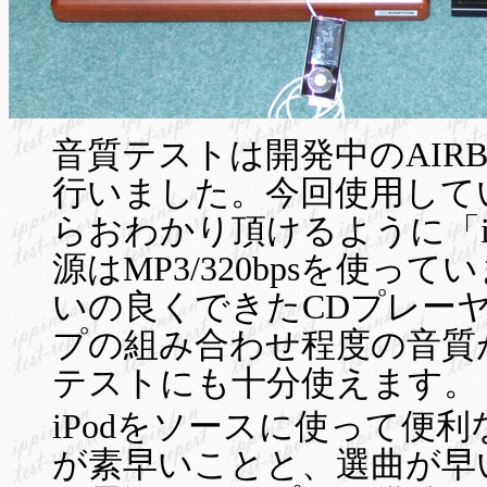
音質テストは開発中のAIRBOW N
行いました。今回使用して
らおわかり頂けるように「iP
源はMP3/320bpsを使って
いの良くできたCDプレー
プの組み合わせ程度の音質
テストにも十分使えます。
iPodをソースに使って便
が素早いことと、選曲が早