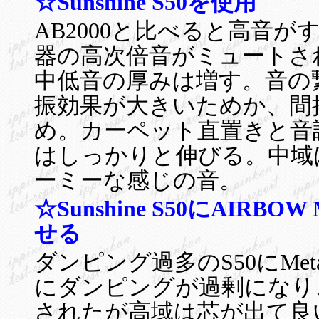
☆Sunshine S50を使用
AB2000と比べると高音
器の高次倍音がミュートさ
中低音の厚みは増す。音の
振効果が大きいためか、間
め。カーペット直置きと音
はしっかりと伸びる。中域
ーミーな感じの音。
☆Sunshine S50にAIRBOW 
せる
ダンピング過多のS50にMeta
にダンピングが過剰になり
されたが高域は芯が出て良