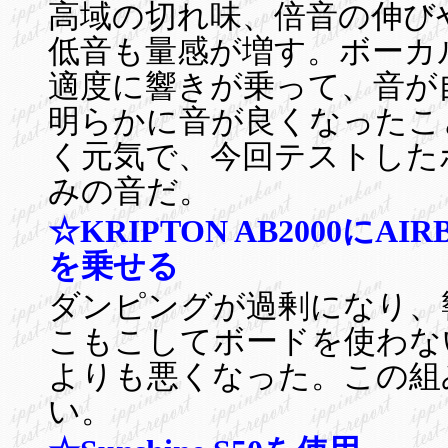
高域の切れ味、倍音の伸び
低音も量感が増す。ボーカ
適度に響きが乗って、音が
明らかに音が良くなったこ
く元気で、今回テストした
みの音だ。
☆KRIPTON AB2000にAIRBO
を乗せる
ダンピングが過剰になり、
こもこしてボードを使わな
よりも悪くなった。この組
い。