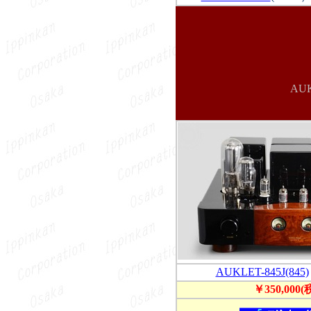
AU
AUKLET-845J(845)
￥350,000(