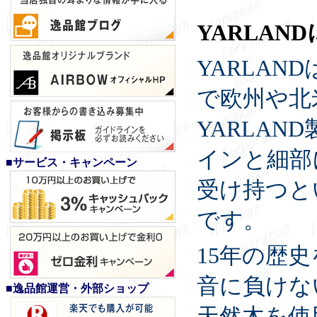
YARLAN
YARLA
で欧州や北
YARLAN
インと細部
■サービス・キャンペーン
受け持つと
です。
15年の歴
音に負けな
■逸品館運営・外部ショップ
天然木を使