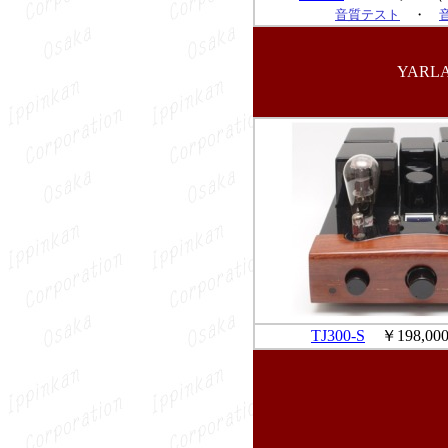
音質テスト
・
YAR
TJ300-S
￥198,0