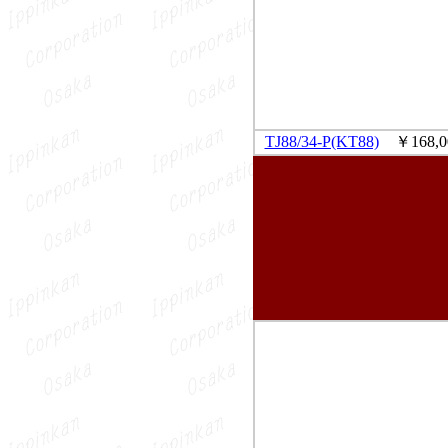
TJ88/34-P(KT88)
￥168