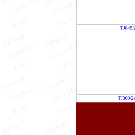
TJ845/
TJ300/2