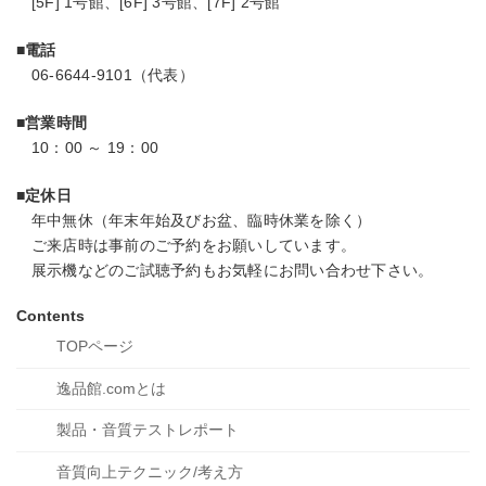
[5F] 1号館、[6F] 3号館、[7F] 2号館
■電話
06-6644-9101（代表）
■営業時間
10：00 ～ 19：00
■定休日
年中無休（年末年始及びお盆、臨時休業を除く）
ご来店時は事前のご予約をお願いしています。
展示機などのご試聴予約もお気軽にお問い合わせ下さい。
Contents
TOPページ
逸品館.comとは
製品・音質
テストレポート
音質向上
テクニック/考え方