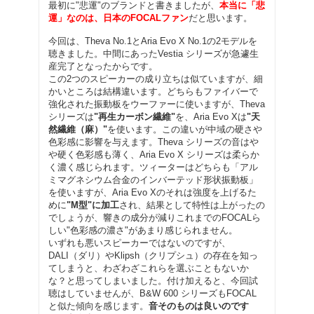
最初に"悲運"のブランドと書きましたが、
本当に「悲
運」なのは、日本のFOCALファン
だと思います。
今回は、Theva No.1とAria Evo X No.1の2モデルを
聴きました。中間にあったVestia シリーズが急遽生
産完了となったからです。
この2つのスピーカーの成り立ちは似ていますが、細
かいところは結構違います。どちらもファイバーで
強化された振動板をウーファーに使いますが、Theva
シリーズは
"再生カーボン繊維"
を、Aria Evo Xは
"天
然繊維（麻）"
を使います。この違いが中域の硬さや
色彩感に影響を与えます。Theva シリーズの音はや
や硬く色彩感も薄く、Aria Evo X シリーズは柔らか
く濃く感じられます。ツィーターはどちらも「アル
ミマグネシウム合金のインバーテッド形状振動板」
を使いますが、Aria Evo Xのそれは強度を上げるた
めに
"M型"に加工
され、結果として特性は上がったの
でしょうが、響きの成分が減りこれまでのFOCALら
しい"色彩感の濃さ"があまり感じられません。
いずれも悪いスピーカーではないのですが、
DALI（ダリ）やKlipsh（クリプシュ）の存在を知っ
てしまうと、わざわざこれらを選ぶこともないか
な？と思ってしまいました。付け加えると、今回試
聴はしていませんが、B&W 600 シリーズもFOCAL
と似た傾向を感じます。
音そのものは良いのです