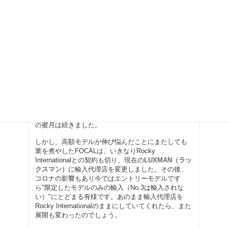
総評：FOCAL
FOCAL（フォーカル）は
日本では"悲運"のブランド
です。輸入代理店が
NOAH（ノア）
だったころ、当
時開催されたインターナショナル・オーディオ・シ
ョウで主役をSonus Faber（ソナスファベール）に奪
われ、"壁の花"となっていたことに業を煮やした
FOCALは、次の代理店を決めないままにNOAHとの
契約を解除。それを知った私が
Rocky
International（ロッキーインターナショナル）
に紹
介し、各藩努力したことで売り上げは一気に上昇、
当時用意された日本専用限定モデルも500セット以上
は売れたかと存じます。こうしてしばらくRockyと
の蜜月は続きました。
しかし、高額モデルが伸び悩んだことにまたしても
業を煮やしたFOCALは、いきなりRocky
Internationalとの契約も切り、現在の
LUXMAN（ラッ
クスマン）
に輸入代理店を変更しました。その後、
コロナの影響もあり今ではエントリーモデルです
ら"限定したモデルのみの輸入（No.3は輸入されな
い）"にとどまる有様です。あのまま輸入代理店を
Rocky Internationalのままにしていてくれたら、また
展開も変わったのでしょう。