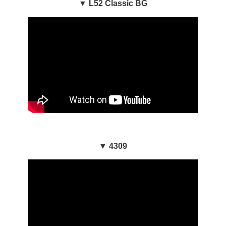
▼ L52 Classic BG
▼ 4309