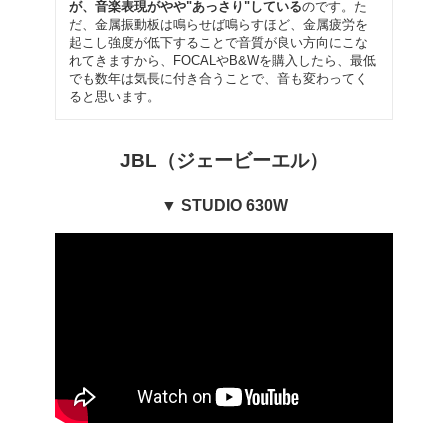
が、音楽表現がやや"あっさり"している
のです。た
だ、金属振動板は鳴らせば鳴らすほど、金属疲労を
起こし強度が低下することで音質が良い方向にこな
れてきますから、FOCALやB&Wを購入したら、最低
でも数年は気長に付き合うことで、音も変わってく
ると思います。
JBL（ジェービーエル）
▼ STUDIO 630W