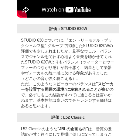
評価：STUDIO 630W
STUDIO 630については、"エントリーモデル・ブッ
クシェルフ型" グループで試聴したSTUDIO 620Wの
評価でも少しふれましたが、見事なウェル・バラン
スでジャンルを問わず心地よく音楽を聴かせてくれ
たSTUDIO 620Wよりもバランス（ツィーターとウー
ファーのつながり感）が若干悪く、結果として楽器
やヴォーカルの統一感に欠ける印象がありました
（どこかの音が強く聴こえる）。
ただ、このようなスピーカーのバランスは
"スピーカ
ーを設置する周囲の環境"に左右されることが多い
の
で、必ずしもこの結論がすべてに通じるとは言いか
ねます。基本性能は高いのでチャレンジする価値は
あると思います。
評価：L52 Classic
L52 Classicのような
"JBLの企画もの"
は、音質の煮
詰めが甘く往々にして見掛け倒しになってしまうこ