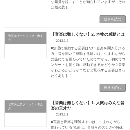
な錯覚を起こすことが知られていますが、それ
は脳の思 […]
続きを読む
【音楽は難しくない】2. 本物の感動とは
音質向上テクニック・考え
方
2013.1.2
■無理に感動する必要はない 音楽を聞き分ける
力、音を聞いて感動する能力は、生まれながら
に誰にでも備わっていたのですから、初めてコ
ンサートを聴く時に感動できるかどうか？音楽
がわかるかどうか？などと緊張する必要はまっ
たくあり […]
続きを読む
【音楽は難しくない】1. 人間はみんな音
音質向上テクニック・考え
楽の天才だ
方
2013.1.1
■言語と音楽を理解する力は、生まれながらに
備わっている 私達は、普段その大切さや特殊