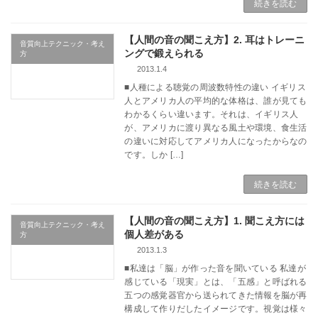
続きを読む
【人間の音の聞こえ方】2. 耳はトレーニ
音質向上テクニック・考え
ングで鍛えられる
方
2013.1.4
■人種による聴覚の周波数特性の違い イギリス
人とアメリカ人の平均的な体格は、誰が見ても
わかるくらい違います。それは、イギリス人
が、アメリカに渡り異なる風土や環境、食生活
の違いに対応してアメリカ人になったからなの
です。しか […]
続きを読む
【人間の音の聞こえ方】1. 聞こえ方には
音質向上テクニック・考え
個人差がある
方
2013.1.3
■私達は「脳」が作った音を聞いている 私達が
感じている「現実」とは、「五感」と呼ばれる
五つの感覚器官から送られてきた情報を脳が再
構成して作りだしたイメージです。視覚は様々