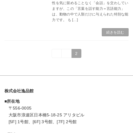
性を気に留めることなく「会話」を交わしてい
ますが、この「言葉を話す能力＝言語能力」
は、動物の中で人類だけに与えられた特別な能
力です。 も […]
続きを読む
投
固
固
«
1
2
定
定
ペ
ペ
稿
ー
ー
ジ
ジ
の
ペ
株式会社逸品館
ー
■所在地
〒556-0005
ジ
大阪市浪速区日本橋5-18-25 アリタビル
[5F] 1号館、[6F] 3号館、[7F] 2号館
送