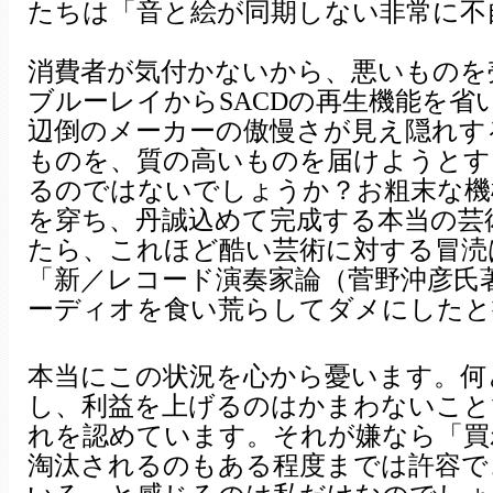
たちは「音と絵が同期しない非常に不
消費者が気付かないから、悪いものを
ブルーレイからSACDの再生機能を
辺倒のメーカーの傲慢さが見え隠れす
ものを、質の高いものを届けようとす
るのではないでしょうか？お粗末な機
を穿ち、丹誠込めて完成する本当の芸
たら、これほど酷い芸術に対する冒涜
「新／レコード演奏家論（菅野沖彦氏
ーディオを食い荒らしてダメにしたと
本当にこの状況を心から憂います。何
し、利益を上げるのはかまわないこと
れを認めています。それが嫌なら「買
淘汰されるのもある程度までは許容で