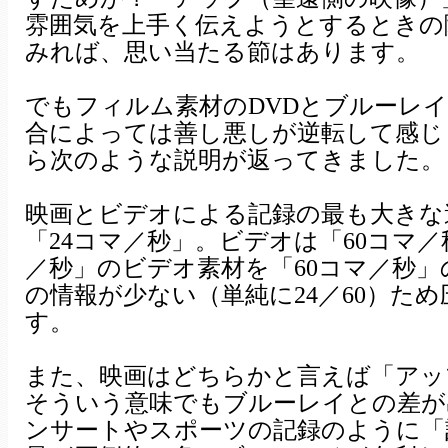
雰囲気を上手く伝えようとするときの
みれば、思い当たる節はあります。
でもフィルム素材のDVDとブルーレ
合によっては善し悪しが逆転して感じ
ら次のような説明が返ってきました。
映画とビデオによる記録の最も大きな
「24コマ／秒」。ビデオは「60コマ／
／秒」のビデオ素材を「60コマ／秒」
の情報が少ない（単純に24／60）た
す。
また、映画はどちらかと言えば「アッ
そういう意味でもブルーレイとの差が
ンサートやスポーツの記録のように「